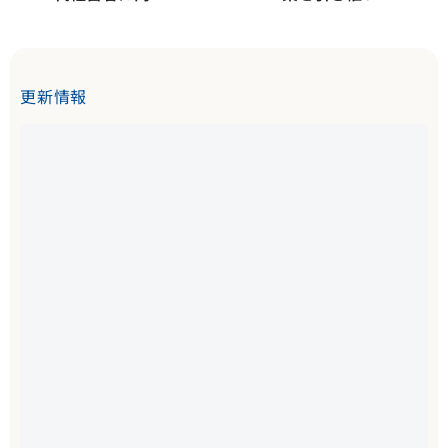
た事業承継の実
最初にやるべき
践方法
ことと、中小企
業における「経
更新情報
営」について