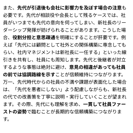
また、
先代が引退後も会社に影響力を及ぼす場合の注意
も
必要です。先代が相談役や会長として残るケースでは、社
員がいつまでも先代の意向を伺ってしまい、新社長のリー
ダーシップ発揮が妨げられることがあります。こうした場
合、
役割分担と意思疎通
を明確にすることが肝要です。例
えば「先代には顧問として社外との関係構築に専念しても
らい、社内マネジメントは新社長に一任する」といった線
引きを共有し、社員にも周知します。先代と後継者が対立
するような事態は絶対に避け、
意見の相違があっても社員
の前では協調路線を示す
ことが信頼維持につながります。
万一、先代時代からの社員の不満や課題が表面化した場合
は、「先代を悪者にしない」よう配慮しながらも、新社長
の代での改善策を丁寧に説明・実行していくことが望まれ
ます。その際、先代にも理解を求め、
一貫して社員ファー
ストの姿勢
で臨むことが長期的な信頼構築につながりま
す。