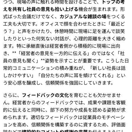
つつ、現場の声に触れる時間を設けることで、
トップの考
えを共有し社員の意見も拾い上げる
機会が生まれます。形
式ばった会議だけでなく、
カジュアルな雑談の場
をつくる
工夫も大切です。オフィスで顔を合わせたときに「最近ど
う？」と声をかけたり、休憩時間に現場に足を運んで談笑
したりといった何気ない対話が、心理的距離を大きく縮め
ます。特に承継直後は経営者側から積極的に現場に出向
き、**「経営者の意見を一方的に伝える」のではなく「社
員の意見も聞く」**姿勢を示すことが重要です。こうした日
常的コミュニケーションの積み重ねが、「新しい社長は話
しかけやすい」「自分たちの声に耳を傾けてくれる」とい
う安心感を醸成し、信頼関係を強固にしていきます。
さらに、
フィードバックの文化
を育むことも欠かせませ
ん。経営者からのフィードバックでは、成果や課題を客観
的に伝えると同時に、部下の努力や成長を認める姿勢が求
められます。適切なフィードバックは従業員のモチベーシ
ョンを高め、信頼関係を構築するのに資するため、評価面
談などで
建設的なコメントや感謝の言葉
を伝えるようにし