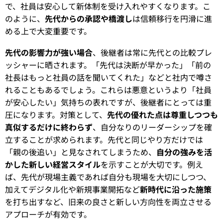
で、社員は安心して新体制を受け入れやすくなります。こ
のように、
先代からの承認や橋渡し
は信頼移行を円滑に進
める上で大変重要です。
先代の影響力が強い場合
、後継者は常に先代との比較プレ
ッシャーに晒されます。「先代は決断が早かった」「前の
社長はもっと社員の話を聞いてくれた」などと社内で噂さ
れることもあるでしょう。これらは悪意というより「社員
が安心したい」気持ちの表れですが、後継者にとっては重
圧になります。対策として、
先代の優れた点は尊重しつつも
真似するだけに終わらず
、自分なりのリーダーシップを確
立することが求められます。先代と同じやり方だけでは
「親の後追い」と見なされてしまうため、
自分の強みを活
かした新しい経営スタイル
を示すことが大切です。例え
ば、先代が現場主義であれば自分も現場を大切にしつつ、
加えてデジタル化や新規事業開拓など
新時代に沿った施策
を打ち出すなど、旧来の良さと新しい方向性を両立させる
アプローチが有効です。