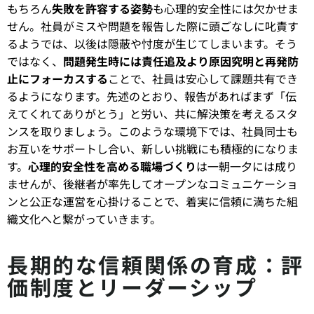
もちろん
失敗を許容する姿勢
も心理的安全性には欠かせま
せん。社員がミスや問題を報告した際に頭ごなしに叱責す
るようでは、以後は隠蔽や忖度が生じてしまいます。そう
ではなく、
問題発生時には責任追及より原因究明と再発防
止にフォーカスする
ことで、社員は安心して課題共有でき
るようになります。先述のとおり、報告があればまず「伝
えてくれてありがとう」と労い、共に解決策を考えるスタ
ンスを取りましょう。このような環境下では、社員同士も
お互いをサポートし合い、新しい挑戦にも積極的になりま
す。
心理的安全性を高める職場づくり
は一朝一夕には成り
ませんが、後継者が率先してオープンなコミュニケーショ
ンと公正な運営を心掛けることで、着実に信頼に満ちた組
織文化へと繋がっていきます。
長期的な信頼関係の育成：評
価制度とリーダーシップ