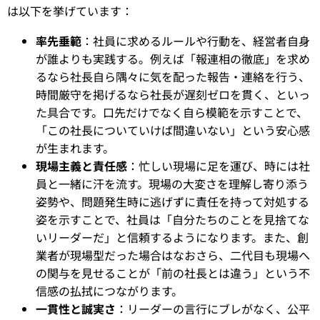
は以下を挙げています：
率先垂範
：社員に求めるルールや行動を、経営者自身
が誰よりも実践する。例えば「報連相の徹底」を求め
るなら社長自ら隅々に気を配った報告・連絡を行う、
時間厳守を掲げるなら社長が遅刻ゼロを貫く、といっ
た具合です。口先だけでなく自ら模範を示すことで、
「この社長についていけば間違いない」という安心感
が生まれます。
現場主義と責任感
：忙しい現場に足を運び、時には社
員と一緒に汗を流す。現場の大変さを理解し寄り添う
姿勢や、問題発生時に逃げずに責任を持って対処する
姿を示すことで、社員は「自分たちのことを見捨てな
いリーダーだ」と信頼するようになります。また、創
業者が現場型だった場合はなおさら、二代目も現場へ
の関与を見せることが「前の社長とは違う」という不
信感の払拭につながります。
一貫性と誠実さ
：リーダーの言行にブレがなく、公平