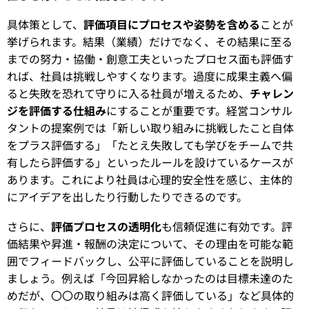
具体策として、
評価項目にプロセスや姿勢を含める
ことが
挙げられます。結果（業績）だけでなく、その結果に至る
までの努力・協働・創意工夫といったプロセス面も評価す
れば、社員は挑戦しやすくなります。過度に成果主義へ偏
ると失敗を恐れて守りに入る社員が増えるため、
チャレン
ジを評価する仕組み
にすることが重要です。経営コンサル
タントの提案例では「新しい取り組みに挑戦したこと自体
をプラス評価する」「たとえ失敗しても学びをチームで共
有したら評価する」といったルールを設けているケースが
あります。これにより社員は心理的安全性を感じ、主体的
にアイデアを出したり行動したりできるのです。
さらに、
評価プロセスの透明化
も信頼促進に有効です。評
価結果や昇進・報酬の決定について、その理由を可能な範
囲でフィードバックし、公平に評価していることを説明し
ましょう。例えば「今回昇給しなかったのは目標未達のた
めだが、〇〇の取り組みは高く評価している」など具体的