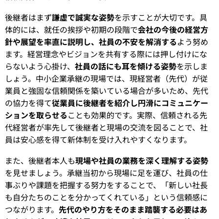
後継者はまず
謙虚で誠実な姿勢
を示すことが大切です。具
体的には、就任の挨拶や初期の段階で
会社の今後の経営方
針や展望を率直に説明し、社員の不安を解消する
よう努め
ます。経営理念やビジョンを共有する際には押し付けにな
らないよう心掛け、
社員の話にも耳を傾ける姿勢
を示しま
しょう。中小企業承継の現場では、現経営者（先代）が従
業員と強固な信頼関係を築いている場合が多いため、先代
の協力を得て
従業員に後継者を紹介し円滑にコミュニケー
ションを取らせる
ことも効果的です。実際、信頼される先
代経営者が率先して後継者と現場の交流を図ることで、社
員は安心感を得て新体制を受け入れやすくなります。
また、後継者本人も
現場や社員の業務を深く理解する姿勢
を見せましょう。承継当初から現場に足を運び、社員の仕
事ぶりや課題を把握する努力をすることで、「新しい社長
も自分たちのことを分かってくれている」という信頼感に
つながります。
先代のやり方をそのまま踏襲する必要はあ