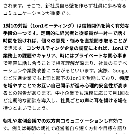
されます。そこで、新社長自ら壁を作らず社員に歩み寄る
コミュニケーションが重要です。
1対1の対話（1on1ミーティング）は信頼関係を築く有効な
手段の一つです。定期的に経営者と従業員が一対一で話す
時間を設ければ、個々の意見・悩みを直接聞き取ることが
できます。コンサルティング企業の調査によれば、1on1で
業務上の課題やキャリア、時にはプライベートな関心事ま
で
率直に話し合うことで相互理解が深まり、社員のモチベ
ーションや業務改善につながるといいます。実際、Google
など先進企業でも上司と部下の1on1を奨励しており、
頻度
を増やすことでお互い自己開示が進み心理的安全性が高ま
る
との報告があります。中小企業でも規模に応じて月1回な
ど定期的な面談を導入し、
社員ごとの声に耳を傾ける場
を
持つとよいでしょう。
朝礼や定例会議での双方向コミュニケーション
も有効で
す。例えば毎朝の朝礼で経営者自ら短く方針や目標を語り