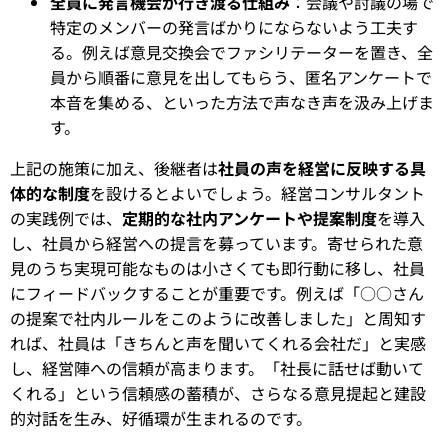
全員に発言機会が行き渡る仕組み
：会議や討議の場で
特定のメンバーの発言ばかりにならないよう工夫す
る。例えば意見交換会でファシリテーターを置き、全
員から順番に意見を出してもらう、匿名アンケートで
本音を集める、といった方法で声なき声を汲み上げま
す。
上記の施策に加え、後継者は
社員の声を経営に反映する具
体的な制度
を設けるとよいでしょう。経営コンサルタント
の実践例では、
定期的な社内アンケートや提案制度
を導入
し、社員から経営への提言を募っています。寄せられた意
見のうち実現可能なものは小さくても即行動に移し、社員
にフィードバックすることが重要です。例えば「○○さん
の提案で社内ルールをこのように改善しました」と周知す
れば、社員は「きちんと声を聞いてくれる会社だ」と実感
し、経営陣への信頼が高まります。「社長に話せば動いて
くれる」という信頼感の蓄積が、さらなる意見提起と建設
的対話を生み、好循環が生まれるのです。