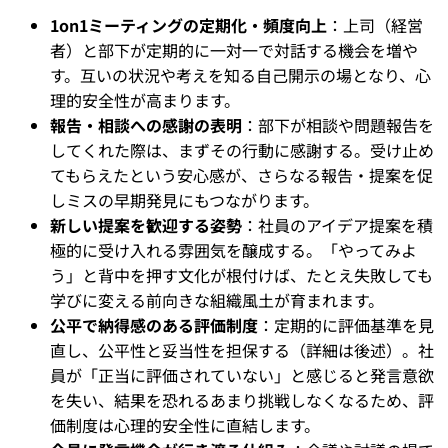
1on1ミーティングの定期化・頻度向上
：上司（経営
者）と部下が定期的に一対一で対話する機会を増や
す。互いの状況や考えを知る自己開示の場となり、心
理的安全性が高まります。
報告・相談への感謝の表明
：部下が相談や問題報告を
してくれた際は、まずその行動に感謝する。受け止め
てもらえたという安心感が、さらなる報告・提案を促
しミスの早期発見にもつながります。
新しい提案を歓迎する姿勢
：社員のアイデア提案を積
極的に受け入れる雰囲気を醸成する。「やってみよ
う」と背中を押す文化が根付けば、たとえ失敗しても
学びに変える前向きな組織風土が育まれます。
公平で納得感のある評価制度
：定期的に評価基準を見
直し、公平性と妥当性を担保する（詳細は後述）。社
員が「正当に評価されていない」と感じると発言意欲
を失い、結果を恐れるあまり挑戦しなくなるため、評
価制度は心理的安全性に直結します。