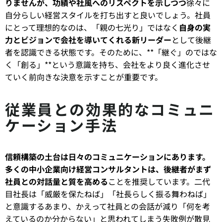
りませんが、功績や社風へのリスペクトを示しつつ
徐々に
自分らしい経営スタイルを打ち出すと良いでしょう。社員
にとって理想的なのは、「親の七光り」ではなく
自身の実
力とビジョンで会社を導いてくれる新リーダー
として後継
者を認識できる状態です。そのために、**「継ぐ」のではな
く「創る」**という意識を持ち、会社をより良く進化させ
ていく前向きな決意を示すことが重要です。
従業員との効果的なコミュニ
ケーション手法
信頼構築の土台は日々のコミュニケーションにあります。
多くの中小企業向け経営コンサルタントは、後継者がまず
社員との対話量と質を高める
ことを推奨しています。二代
目社長は「威厳を保たねば」「社長らしく振る舞わねば」
と意識するあまり、かえって社員との会話が減り「何を考
えているのか分からない」と思われてしまう失敗例が散見