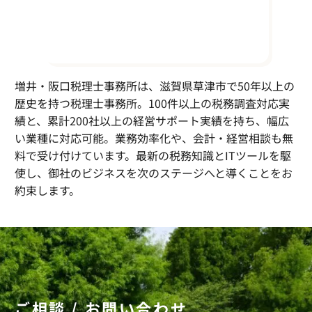
増井・阪口税理士事務所は、滋賀県草津市で50年以上の
歴史を持つ税理士事務所。100件以上の税務調査対応実
績と、累計200社以上の経営サポート実績を持ち、幅広
い業種に対応可能。業務効率化や、会計・経営相談も無
料で受け付けています。最新の税務知識とITツールを駆
使し、御社のビジネスを次のステージへと導くことをお
不動産会社 取締役
約束します。
54歳
税務のことを素人にも分かりやすく説明して
もらえていつも助かっています。
税務以外にも、経営のことや、それ以外の個
人的な悩みまで聞いてもらっていて、
いつも面談の後には心がスッキリしていま
ご相談 / お問い合わせ