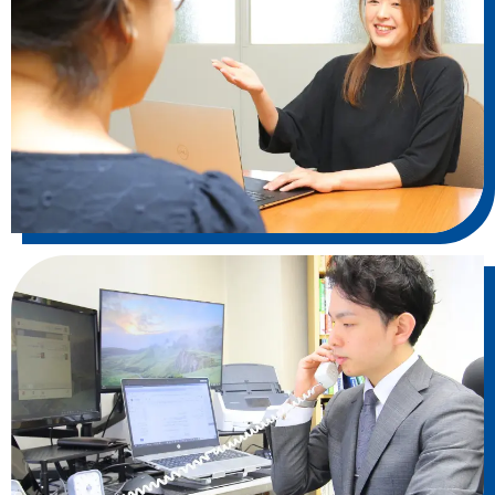
30歳
創業60年ほどの印刷会社の5代目経営者です。
創業時からお付き合いがあった税理士が高齢
となり、
その税理士の息子さんに顧問契約をしてもら
っていましたが、あまり連絡が取れないの
と、年に1度しかお出会いできないことから、
単に決算を組んでもらうためだけの契約にな
っており、節税や、経営戦略に関する相談は
ほとんどできておりませんでした。
私が社長にかわるタイミングで、税理士を増
井・阪口税理士事務所さんに変更することに
しましたが、
税理士との連絡が取りやすくなり、また、お
会いできる機会が増えたことから、
今では税務以外にも節税、資金繰り、投資計
画、マネジメントなどの経営戦略に関する相
談もできていて、変更して良かったなと思っ
ています。
また、これまで私が会社の経理もしていまし