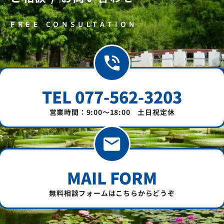
す。
税理士としての役割を超えて、私の幸せのた
FREE CONSULTATION
めに行動してくれているように感じます。
家族や友人にも話せないようなことを、腹を
割って話せるので、ひとつの居場所のように
なっています。
いつもありがとうございます。
TEL 077-562-3203
営業時間：9:00～18:00 土日祝定休
MAIL FORM
無料相談フォームはこちらからどうぞ