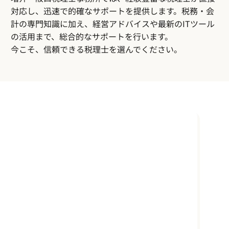
税理士と顧問契約を結ぶことにしました。
対応し、迅速で的確なサポートを提供します。税務・会
税理士の先生に顧問をしてもらうのは初めて
計の専門知識に加え、経営アドバイスや最新のITツール
のため、比較対象がありませんが、
の活用まで、総合的なサポートを行います。
増井・阪口税理士事務所の方々はみなさん親
身になって話を聞いてくれるなと感じていま
今こそ、信頼できる税理士を選んでください。
す。お仕事にならないような相談内容でも、
こちらの悩みを解決するために真剣に考え、
実際に動いていただけました。
おかげで、大きな問題が解決し、現在は、
月々の打ち合わせで色んなことを相談できて
おり、会社運営がプラスの方向に進んでいる
ように感じています。経営者ですから、経営
に決して安心してはいけないのですが、打ち
合わせをすると毎回ホッとしてしまいます。
笑
税理士は偉そうな人が多そう、と勝手なイメ
ージがありましたが、全然そんなことはなか
ったです。
会社が成長したら先生も喜んでくれるので、
先生のためにももっと頑張ろうと思います。
今後ともよろしくお願いいたします